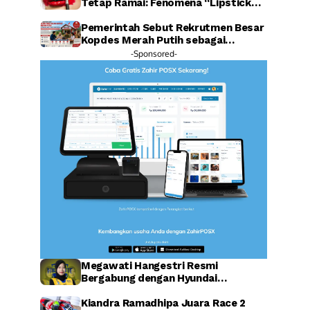
Tetap Ramai: Fenomena “Lipstick
Effect” Jadi Sorotan Warganet
Pemerintah Sebut Rekrutmen Besar
Kopdes Merah Putih sebagai
Investasi SDM Raksasa
-Sponsored-
Megawati Hangestri Resmi
Bergabung dengan Hyundai
Hillstate, Legenda Voli Korea
Sambut Penuh Harapan
Kiandra Ramadhipa Juara Race 2