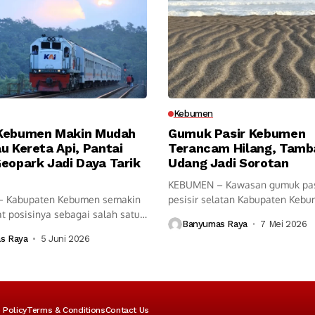
Kebumen
Kebumen Makin Mudah
Gumuk Pasir Kebumen
u Kereta Api, Pantai
Terancam Hilang, Tamb
eopark Jadi Daya Tarik
Udang Jadi Sorotan
KEBUMEN – Kawasan gumuk pas
 Kabupaten Kebumen semakin
pesisir selatan Kabupaten Kebu
 posisinya sebagai salah satu
menghadapi...
Banyumas Raya
7 Mei 2026
sata...
s Raya
5 Juni 2026
 Policy
Terms & Conditions
Contact Us