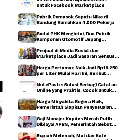
untuk Facebook Marketplace
Pabrik Pemasok Sepatu Nike di
Bandung Rumahkan 4.000 Pekerja
Badai PHK Mengintai, Dua Pabrik
Komponen Otomotif Jepang
Dikabarkan Relokasi dari Indonesia
Penjual di Media Sosial dan
Marketplace Jadi Sasaran Sensus
Ekonomi Nasional 2026
Harga Pertamax Naik Jadi Rp16.250
per Liter Mulai Hari Ini, Berikut
Dampaknya
NotePaste: Solusi Berbagi Catatan
Online yang Praktis, Cocok untuk
Blogger hingga Affiliate Marketing
Harga Minyakita Segera Naik,
Pemerintah Siapkan Penyesuaian
HET dalam Waktu Dekat
Gaji Manajer Kopdes Merah Putih
Dibiayai APBN, Pemerintah Sebut
untuk Perkuat Ekonomi Desa
Rupiah Melemah, Mal dan Kafe