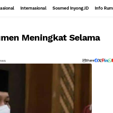
asional
Internasional
Sosmed Inyong.ID
Info Rum
bumen Meningkat Selama
iews
Share