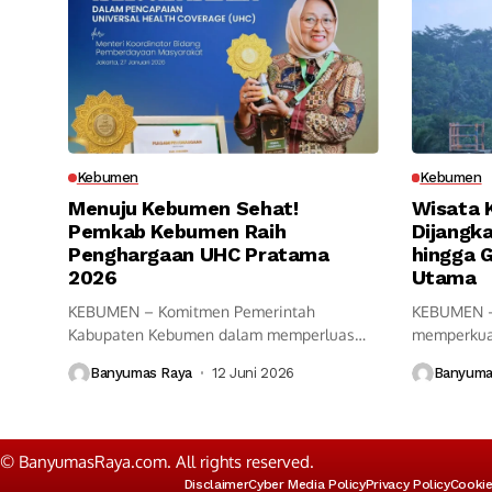
Kebumen
Kebumen
Menuju Kebumen Sehat!
Wisata 
Pemkab Kebumen Raih
Dijangka
Penghargaan UHC Pratama
hingga G
2026
Utama
KEBUMEN – Komitmen Pemerintah
KEBUMEN –
Kabupaten Kebumen dalam memperluas
memperkuat
akses layanan kesehatan bagi...
destinasi wi
Banyumas Raya
12 Juni 2026
Banyuma
© BanyumasRaya.com. All rights reserved.
Disclaimer
Cyber Media Policy
Privacy Policy
Cookie