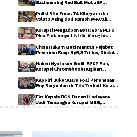
Sachsenring Red Bull MotoGP
Rookies Cup 2026, Indonesia Raya
Berkumandang di Jerman
Polisi Sita Emas 74 Kilogram dan
Valuta Asing dari Rumah Mewah
Sentul, Terkait Dugaan Korupsi PLN,
ASABRI, dan Krakatau Steel
Korupsi Pengadaan Batu Bara PLTU
Picu Padamnya Listrik, Kerugian
Negara Capai Rp5 Triliun
China Hukum Mati Mantan Pejabat
Penerima Suap Rp5,8 Triliun, Dinilai
Rugikan Negara Secara Luar Biasa
Hakim Nyatakan Audit BPKP Sah,
Korupsi Chromebook Rugikan
Negara Rp1,56 Triliun
Kapolri Buka Suara soal Penahanan
Roy Suryo dan dr Tifa Terkait Kasus
Dugaan Ijazah Palsu Jokowi
Eks Kepala BGN Dadan Hindayana
Jadi Tersangka Korupsi MBG,
Kejagung Tahan Tiga Pejabat